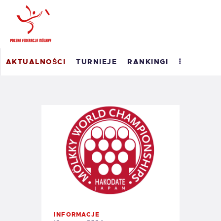
POLSKI RANKING
AKTUALNOŚCI
TURNIEJE
RANKINGI
MÖLKKY
RANKING ROAD TO
MASTERS 2026
WYNIKI
O PFM
EM 2023
KONTAKT
INFORMACJE