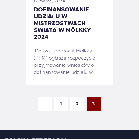
12 marca, 2024
DOFINANSOWANIE
UDZIAŁU W
MISTRZOSTWACH
ŚWIATA W MÖLKKY
2024
Polska Federacja Mölkky
(PFM) ogłasza rozpoczęcie
przyjmowania wniosków o
dofinansowanie udziału w…
<
1
2
3