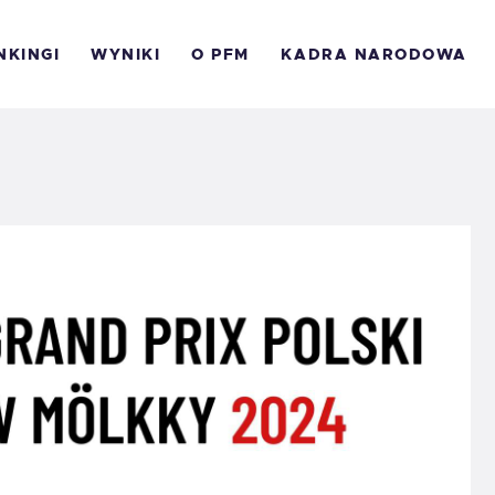
OLSKI RANKING
NKINGI
WYNIKI
O PFM
KADRA NARODOWA
ÖLKKY
ANKING ROAD TO
ASTERS 2026
YNIKI
 PFM
M 2023
ONTAKT