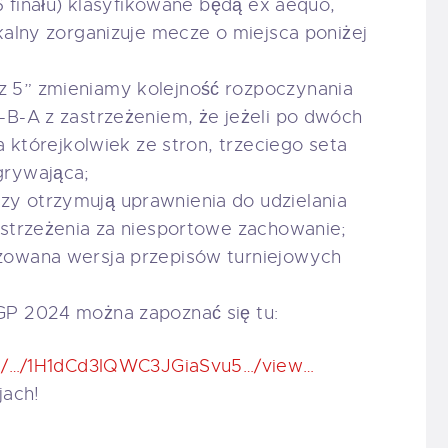
6 finału) klasyfikowane będą ex aequo,
kalny zorganizuje mecze o miejsca poniżej
 5” zmieniamy kolejność rozpoczynania
B-A z zastrzeżeniem, że jeżeli po dwóch
a którejkolwiek ze stron, trzeciego seta
grywająca;
y otrzymują uprawnienia do udzielania
ostrzeżenia za niesportowe zachowanie;
zowana wersja przepisów turniejowych
P 2024 można zapoznać się tu:
com/…/1H1dCd3IQWC3JGiaSvu5…/view…
jach!