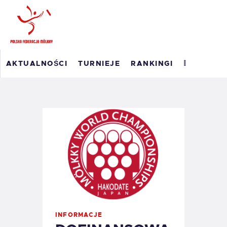
POLSKI RANKING
AKTUALNOŚCI
TURNIEJE
RANKINGI
MÖLKKY
RANKING ROAD TO
MASTERS 2026
WYNIKI
O PFM
EM 2023
KONTAKT
INFORMACJE