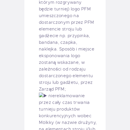
którym rozgrywany
będzie turniej) logo PFM
umieszczonego na
dostarczonym przez PFM
elemencie stroju lub
gadżecie np. przypinka,
bandana, czapka,
naklejka. Sposób i miejsce
eksponowania logo
zostaną wskazane, w
zależności od rodzaju
dostarczonego elementu
stroju lub gadżetu, przez
Zarząd PFM;
niereklamowanie
przez cały czas trwania
turnieju produktów
konkurencyjnych wobec
Mölkky (w nazwie drużyny,
na elementach stroju i/lub