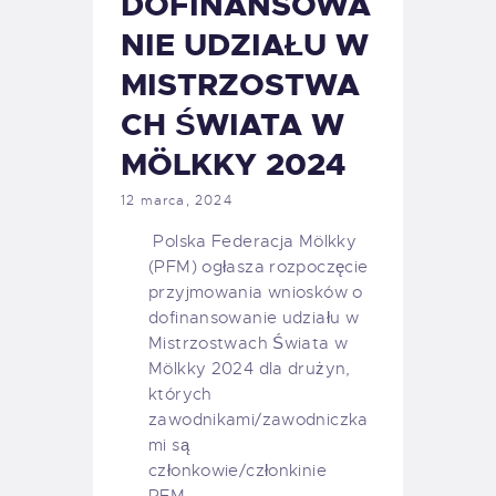
DOFINANSOWA
NIE UDZIAŁU W
MISTRZOSTWA
CH ŚWIATA W
MÖLKKY 2024
12 marca, 2024
Polska Federacja Mölkky
(PFM) ogłasza rozpoczęcie
przyjmowania wniosków o
dofinansowanie udziału w
Mistrzostwach Świata w
Mölkky 2024 dla drużyn,
których
zawodnikami/zawodniczka
mi są
członkowie/członkinie