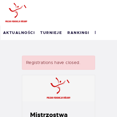
POLSKI RANKING
AKTUALNOŚCI
TURNIEJE
RANKINGI
MÖLKKY
RANKING ROAD TO
MASTERS 2026
WYNIKI
Registrations have closed.
O PFM
EM 2023
KONTAKT
Mistrzostwa