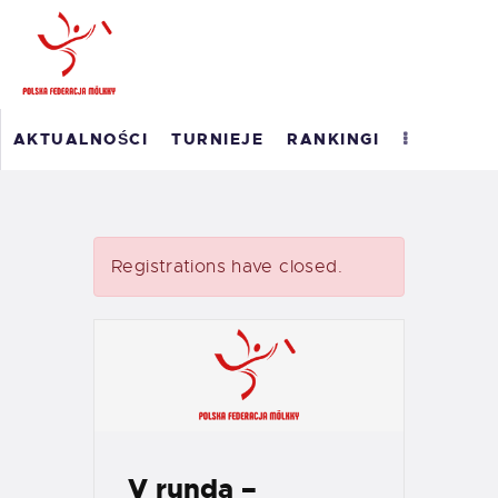
POLSKI RANKING
AKTUALNOŚCI
TURNIEJE
RANKINGI
MÖLKKY
RANKING ROAD TO
MASTERS 2026
WYNIKI
Registrations have closed.
O PFM
EM 2023
KONTAKT
V runda –