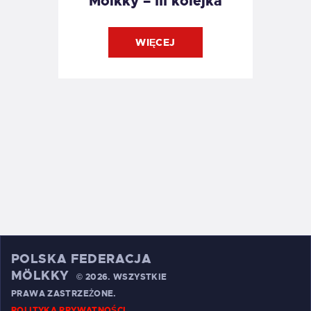
Mölkky – III kolejka
WIĘCEJ
POLSKA FEDERACJA
MÖLKKY
©
2026. WSZYSTKIE
PRAWA ZASTRZEŻONE.
POLITYKA PRYWATNOŚCI