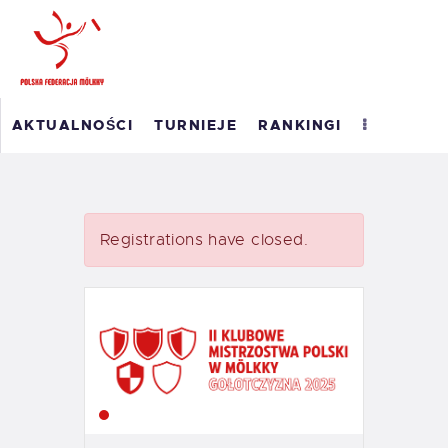
POLSKI RANKING
AKTUALNOŚCI
TURNIEJE
RANKINGI
MÖLKKY
RANKING ROAD TO
MASTERS 2026
WYNIKI
Registrations have closed.
O PFM
EM 2023
KONTAKT