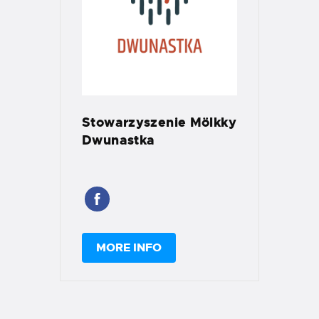
Stowarzyszenie Mölkky
Dwunastka
MORE INFO