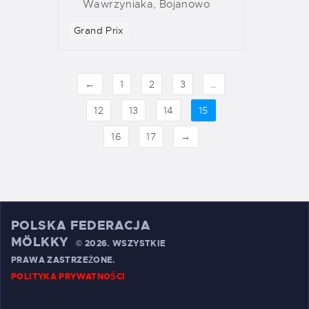
Wawrzyniaka, Bojanowo
Grand Prix
←
1
2
3
…
12
13
14
15
16
17
→
POLSKA FEDERACJA
MÖLKKY
©
2026. WSZYSTKIE
PRAWA ZASTRZEŻONE.
POLITYKA PRYWATNOŚCI