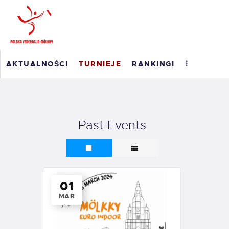
POLSKI RANKING
AKTUALNOŚCI
TURNIEJE
RANKINGI
MÖLKKY
RANKING ROAD TO
MASTERS 2026
WYNIKI
Past Events
O PFM
EM 2023
KONTAKT
01
MAR