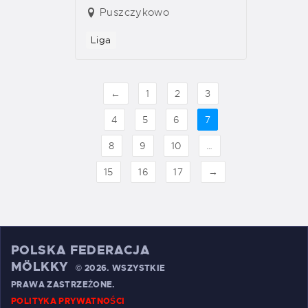
Puszczykowo
Liga
←
1
2
3
4
5
6
7
8
9
10
…
15
16
17
→
POLSKA FEDERACJA
MÖLKKY
©
2026. WSZYSTKIE
PRAWA ZASTRZEŻONE.
POLITYKA PRYWATNOŚCI