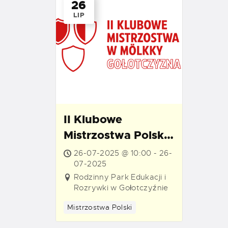
26
LIP
II Klubowe
Mistrzostwa Polski
w Mölkky –
26-07-2025 @ 10:00 - 26-
Gołotczyzna
07-2025
Rodzinny Park Edukacji i
Rozrywki w Gołotczyźnie
Mistrzostwa Polski