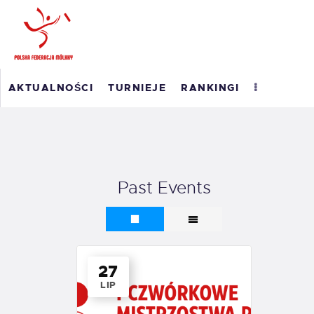
POLSKI RANKING
AKTUALNOŚCI
TURNIEJE
RANKINGI
MÖLKKY
RANKING ROAD TO
MASTERS 2026
WYNIKI
Past Events
O PFM
EM 2023
KONTAKT
27
LIP