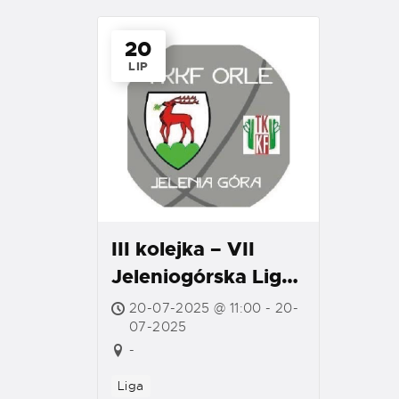
20
LIP
III kolejka – VII
Jeleniogórska Liga
Mölkky 2025
20-07-2025 @ 11:00 - 20-
07-2025
-
Liga