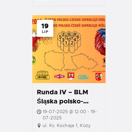
19
LIP
Runda IV – BLM
Śląska polsko-
czeska superliga
19-07-2025 @ 12:00 - 19-
Mölkky
07-2025
ul. Ks. Kochaja 1, Kozy