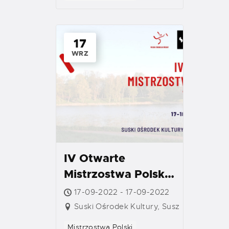
17
WRZ
IV Otwarte
Mistrzostwa Polski
w Mölkky – Turniej
17-09-2022 - 17-09-2022
Indywidualny
Suski Ośrodek Kultury, Susz
Mistrzostwa Polski