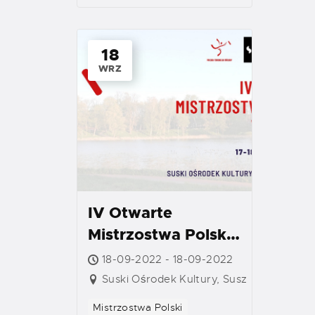
18
WRZ
IV Otwarte
Mistrzostwa Polski
w Mölkky – Turniej
18-09-2022 - 18-09-2022
Drużynowy
Suski Ośrodek Kultury, Susz
Mistrzostwa Polski