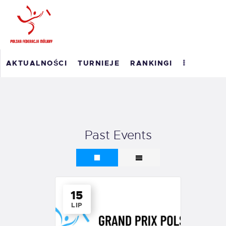
POLSKI RANKING
AKTUALNOŚCI
TURNIEJE
RANKINGI
MÖLKKY
RANKING ROAD TO
MASTERS 2026
WYNIKI
Past Events
O PFM
EM 2023
KONTAKT
15
LIP