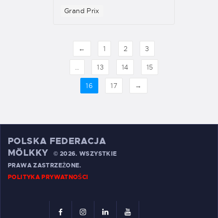
Grand Prix
←
1
2
3
…
13
14
15
16
17
→
POLSKA FEDERACJA
MÖLKKY
©
2026. WSZYSTKIE
PRAWA ZASTRZEŻONE.
POLITYKA PRYWATNOŚCI