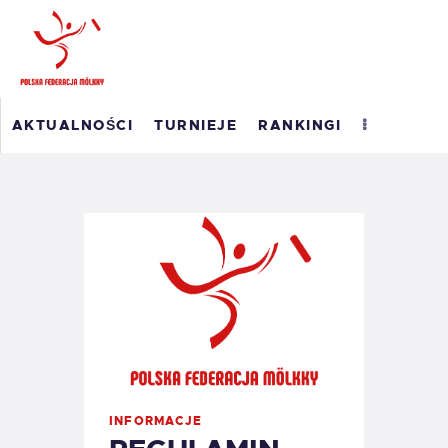
POLSKI RANKING
AKTUALNOŚCI
TURNIEJE
RANKINGI
MÖLKKY
RANKING ROAD TO
MASTERS 2026
WYNIKI
O PFM
EM 2023
KONTAKT
INFORMACJE