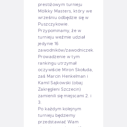
prestiżowym turnieju
Mölkky Masters, który we
wrześniu odbędzie się w
Puszczykowie.
Przypominamy, że w
turnieju weźmie udział
jedynie 16
zawodników/zawodniczek.
Prowadzenie w tym
rankingu utrzymał
oczywiście Miron Skołuda,
zaś Marcin Henkelman i
Kamil Sajkowski (obaj
Zakręgleni Szczecin)
zamienili się miejscami 2. i
3.
Po każdym kolejnym
turnieju będziemy
przedstawiać Wam