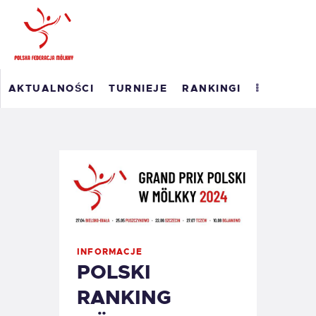
POLSKI RANKING
AKTUALNOŚCI
TURNIEJE
RANKINGI
MÖLKKY
RANKING ROAD TO
MASTERS 2026
WYNIKI
O PFM
EM 2023
KONTAKT
INFORMACJE
POLSKI
RANKING